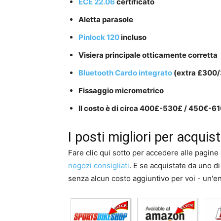
ECE 22.06
certificato
Aletta parasole
Pinlock 120
incluso
Visiera principale otticamente corretta
Bluetooth Cardo integrato
(extra £300
Fissaggio micrometrico
Il costo è di circa 400£-530£ / 450€-61
I posti migliori per acqu
Fare clic qui sotto per accedere alle pagin
negozi consigliati
. E se acquistate da uno d
senza alcun costo aggiuntivo per voi - un'