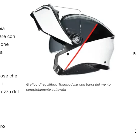
ia
are con
zione
ra
R
 cose che
 i
Grafico di equilibrio Tourmodular con barra del mento
completamente sollevata
tezza del
tro