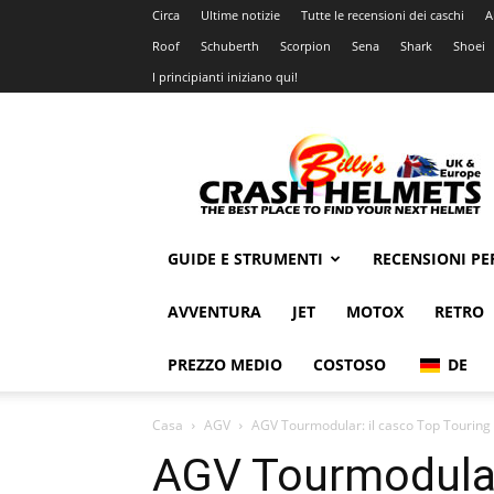
Circa
Ultime notizie
Tutte le recensioni dei caschi
A
Roof
Schuberth
Scorpion
Sena
Shark
Shoei
I principianti iniziano qui!
Caschi
Billys
Crash
GUIDE E STRUMENTI
RECENSIONI P
AVVENTURA
JET
MOTOX
RETRO
PREZZO MEDIO
COSTOSO
DE
Casa
AGV
AGV Tourmodular: il casco Top Touring 
AGV Tourmodular