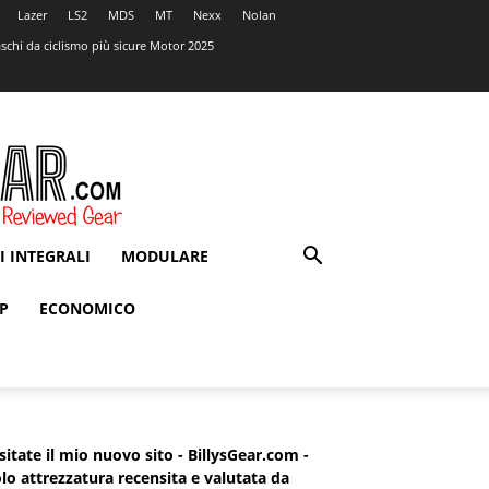
Lazer
LS2
MDS
MT
Nexx
Nolan
schi da ciclismo più sicure Motor 2025
I INTEGRALI
MODULARE
P
ECONOMICO
sitate il mio nuovo sito - BillysGear.com -
lo attrezzatura recensita e valutata da