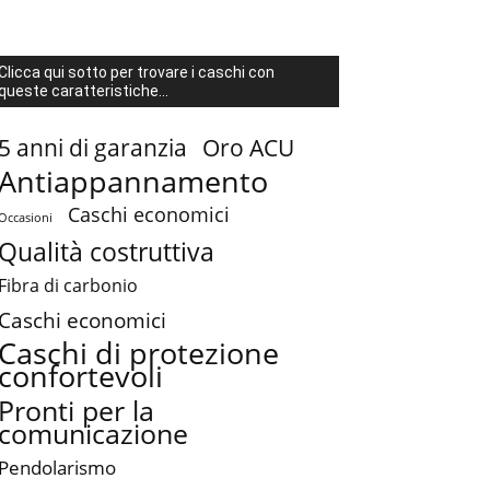
Clicca qui sotto per trovare i caschi con
queste caratteristiche...
5 anni di garanzia
Oro ACU
Antiappannamento
Caschi economici
Occasioni
Qualità costruttiva
Fibra di carbonio
Caschi economici
Caschi di protezione
confortevoli
Pronti per la
comunicazione
Pendolarismo