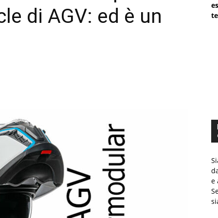
es
le di AGV: ed è un
te
Si
da
e 
Se
si