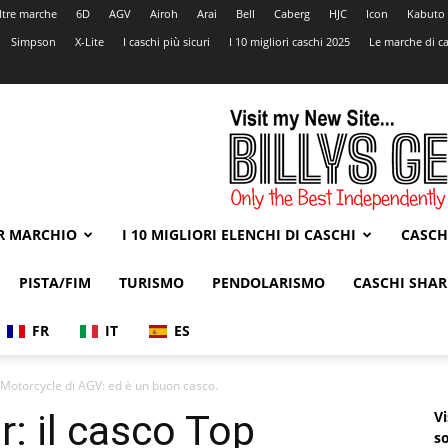
ltre marche
6D
AGV
Airoh
Arai
Bell
Caberg
HJC
Icon
Kabuto
Simpson
X-Lite
I caschi più sicuri
I 10 migliori caschi 2025
Le marche di ca
ER MARCHIO
I 10 MIGLIORI ELENCHI DI CASCHI
CASCH
PISTA/FIM
TURISMO
PENDOLARISMO
CASCHI SHAR
FR
IT
ES
Motorcycle di AGV: ed è un buon casco.
: il casco Top
Vi
so