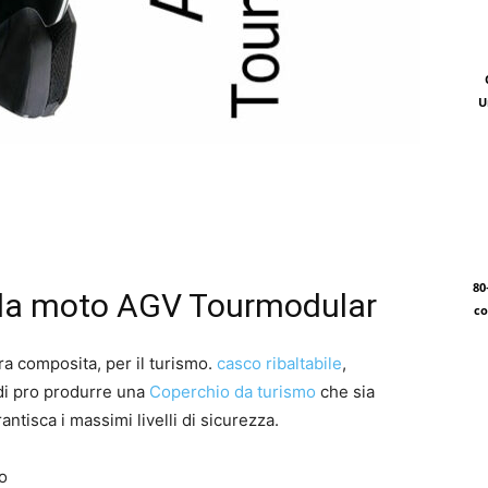
U
80
 da moto AGV Tourmodular
co
bra composita, per il turismo.
casco ribaltabile
,
 di pro produrre una
Coperchio da turismo
che sia
antisca i massimi livelli di sicurezza.
to