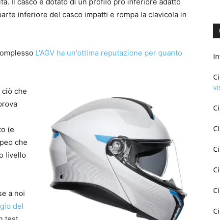
à. Il casco è dotato di un profilo pro inferiore adatto
parte inferiore del casco impatti e rompa la clavicola in
 complesso
L'AGV ha un'ottima reputazione per quanto
I
C
vi
o ciò che
 prova
C
C
to (e
ropeo che
C
o livello
C
C
se a noi
gio del
C
n test