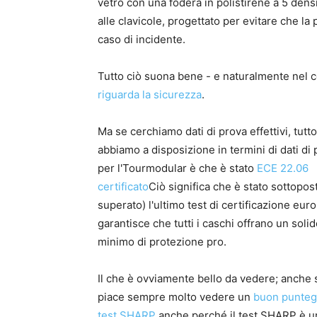
vetro con una fodera in polistirene a 5 densit
alle clavicole, progettato per evitare che la 
caso di incidente.
Tutto ciò suona bene - e naturalmente nel
riguarda la sicurezza
.
Ma se cerchiamo dati di prova effettivi, tutt
abbiamo a disposizione in termini di dati di
per l'Tourmodular è che è stato
ECE 22.06
certificato
Ciò significa che è stato sottopos
superato) l'ultimo test di certificazione eu
garantisce che tutti i caschi offrano un solid
minimo di protezione pro.
Il che è ovviamente bello da vedere; anche 
piace sempre molto vedere un
buon punteg
test SHARP
anche perché il test SHARP è u