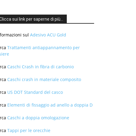
Clicca sui link per saperne di più...
nformazioni sul
Adesivo ACU Gold
irca
Trattamenti antiappannamento per
siere
irca
Caschi Crash in fibra di carbonio
irca
Caschi crash in materiale composito
irca
US DOT Standard del casco
irca
Elementi di fissaggio ad anello a doppia D
irca
Caschi a doppia omologazione
irca
Tappi per le orecchie